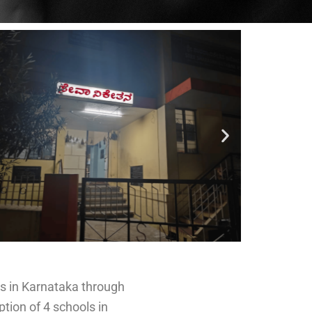
ts in Karnataka through
tion of 4 schools in